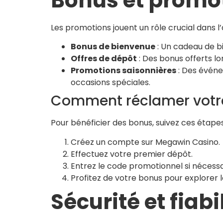
Bonus et promo
Les promotions jouent un rôle crucial dans l
Bonus de bienvenue
: Un cadeau de bi
Offres de dépôt
: Des bonus offerts lo
Promotions saisonnières
: Des évén
occasions spéciales.
Comment réclamer votr
Pour bénéficier des bonus, suivez ces étapes
Créez un compte sur Megawin Casino.
Effectuez votre premier dépôt.
Entrez le code promotionnel si nécessa
Profitez de votre bonus pour explorer le
Sécurité et fiab