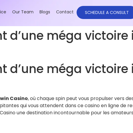
ice
Our Team
Blogs
Contact
SCHEDULE A CONSULT
t d’une méga victoire 
t d’une méga victoire 
win Casino
, où chaque spin peut vous propulser vers de
lpitantes qui vous attendent dans ce casino en ligne de
Casino une destination incontournable pour les amateurs 