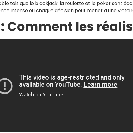
table tels que le blackjack, la roulette et le poker sont 
e intense où chaque décision peut mener à une victoire 
: Comment les réalis