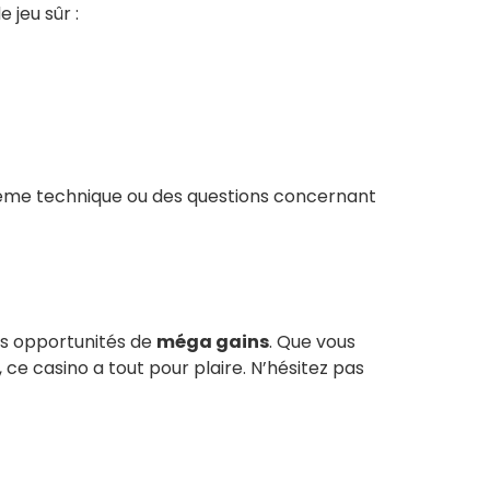
 jeu sûr :
blème technique ou des questions concernant
es opportunités de
méga gains
. Que vous
e casino a tout pour plaire. N’hésitez pas