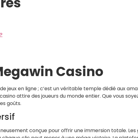
res
?
 Megawin Casino
 de jeux en ligne ; c’est un véritable temple dédié aux am
e casino attire des joueurs du monde entier. Que vous soy
es goûts.
rsif
igneusement conçue pour offrir une immersion totale. Le
ù chaque clic peut mener à une
méga victoire
. La platef