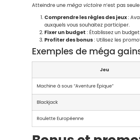
Atteindre une
méga victoire
n’est pas seule
Comprendre les règles des jeux
: Ava
auxquels vous souhaitez participer.
Fixer un budget
: Établissez un budget
Profiter des bonus
: Utilisez les prom
Exemples de méga gain
Jeu
Machine à sous “Aventure Épique”
Blackjack
Roulette Européenne