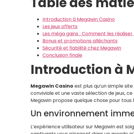
Table des matiè
Introduction à Megawin Casino
Les jeux offerts
Les méga gains : Comment les réaliser 
Bonus et promotions alléchants
Sécurité et fiabilité chez Megawin
Conclusion finale
Introduction à
Megawin Casino
est plus qu’un simple site
conviviale et une vaste sélection de jeux, c
Megawin propose quelque chose pour tous l
Un environnement imme
L’expérience utilisateur sur Megawin est so
captivants vous plongent dans un monde o