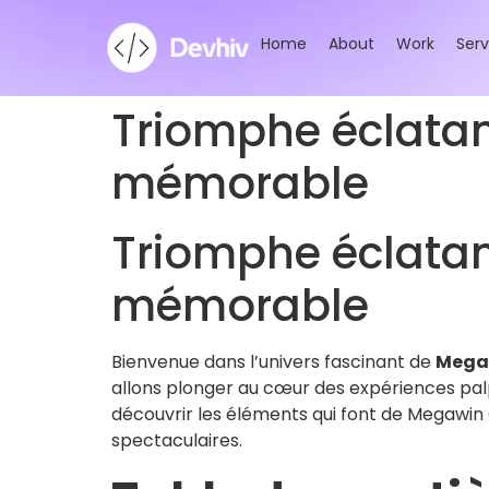
Home
About
Work
Serv
Triomphe éclatan
mémorable
Triomphe éclatan
mémorable
Bienvenue dans l’univers fascinant de
Mega
allons plonger au cœur des expériences pa
découvrir les éléments qui font de Megawin 
spectaculaires.