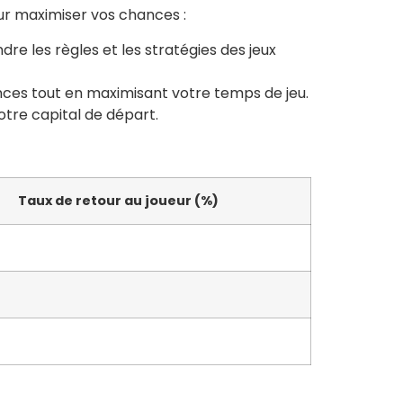
ur maximiser vos chances :
e les règles et les stratégies des jeux
ances tout en maximisant votre temps de jeu.
otre capital de départ.
Taux de retour au joueur (%)