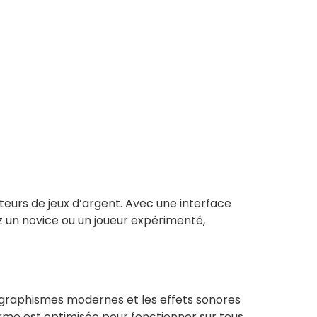
ateurs de jeux d’argent. Avec une interface
ez un novice ou un joueur expérimenté,
s graphismes modernes et les effets sonores
orme est optimisée pour fonctionner sur tous