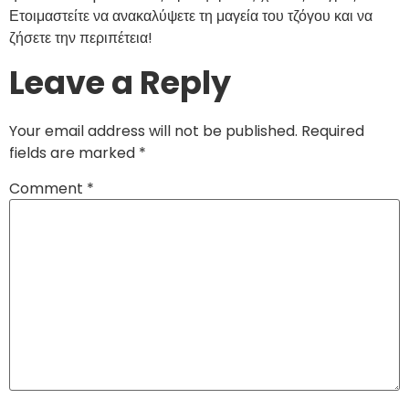
Ετοιμαστείτε να ανακαλύψετε τη μαγεία του τζόγου και να
ζήσετε την περιπέτεια!
Leave a Reply
Your email address will not be published.
Required
fields are marked
*
Comment
*