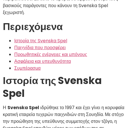
βασικούς παράγοντες που κάνουν τη Svenska Spel
ξεχωριστή.
Περιεχόμενα
Ιστορία της Svenska Spel
Παιχνίδια που προσφέρει
Προωθητικές ενέργειες και μπόνους
Ασφάλεια και υπευθυνότητα
Συμπέρασμα
Ιστορία της Svenska
Spel
Η
Svenska Spel
ιδρύθηκε το 1997 και έχει γίνει η κορυφαία
κρατική εταιρεία τυχερών παιχνιδιών στη Σουηδία. Με στόχο
την προώθηση της υπεύθυνης συμμετοχής στον τζόγο, η