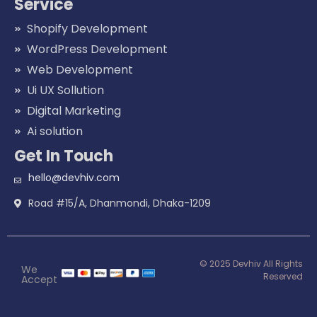
Service
Shopify Development
WordPress Development
Web Development
Ui UX Sollution
Digital Marketing
Ai solution
Get In Touch
hello@devhiv.com
Road #15/A, Dhanmondi, Dhaka-1209
© 2025 Devhiv All Rights
We
Reserved
Accept