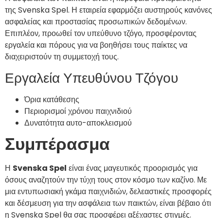
της Svenska Spel. Η εταιρεία εφαρμόζει αυστηρούς κανόνες
ασφαλείας και προστασίας προσωπικών δεδομένων.
Επιπλέον, προωθεί τον υπεύθυνο τζόγο, προσφέροντας
εργαλεία και πόρους για να βοηθήσει τους παίκτες να
διαχειριστούν τη συμμετοχή τους.
Εργαλεία Υπευθύνου Τζόγου
Όρια κατάθεσης
Περιορισμοί χρόνου παιχνιδιού
Δυνατότητα αυτο-αποκλεισμού
Συμπέρασμα
Η
Svenska Spel
είναι ένας μαγευτικός προορισμός για
όσους αναζητούν την τύχη τους στον κόσμο των καζίνο. Με
μια εντυπωσιακή γκάμα παιχνιδιών, δελεαστικές προσφορές
και δέσμευση για την ασφάλεια των παικτών, είναι βέβαιο ότι
η Svenska Spel θα σας προσφέρει αξέχαστες στιγμές.