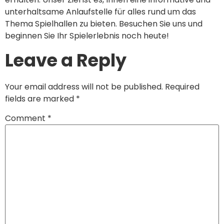
unterhaltsame Anlaufstelle für alles rund um das
Thema Spielhallen zu bieten. Besuchen Sie uns und
beginnen Sie Ihr Spielerlebnis noch heute!
Leave a Reply
Your email address will not be published.
Required
fields are marked
*
Comment
*