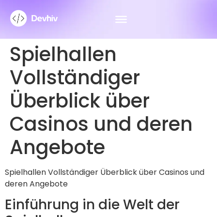
Spielhallen
Vollständiger
Überblick über
Casinos und deren
Angebote
Spielhallen Vollständiger Überblick über Casinos und
deren Angebote
Einführung in die Welt der