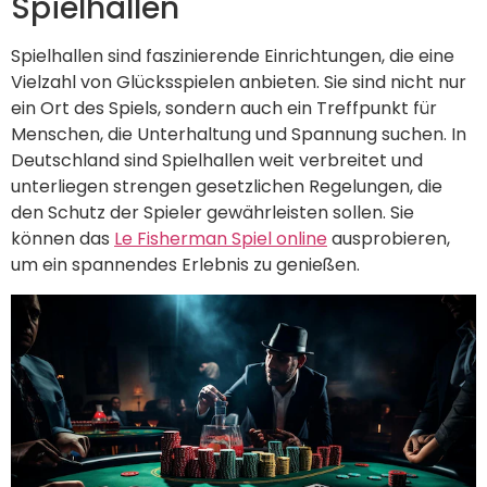
Spielhallen
Spielhallen sind faszinierende Einrichtungen, die eine
Vielzahl von Glücksspielen anbieten. Sie sind nicht nur
ein Ort des Spiels, sondern auch ein Treffpunkt für
Menschen, die Unterhaltung und Spannung suchen. In
Deutschland sind Spielhallen weit verbreitet und
unterliegen strengen gesetzlichen Regelungen, die
den Schutz der Spieler gewährleisten sollen. Sie
können das
Le Fisherman Spiel online
ausprobieren,
um ein spannendes Erlebnis zu genießen.