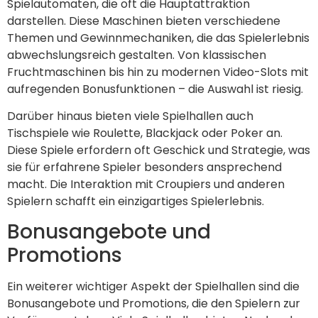
Spielautomaten, die oft die Hauptattraktion
darstellen. Diese Maschinen bieten verschiedene
Themen und Gewinnmechaniken, die das Spielerlebnis
abwechslungsreich gestalten. Von klassischen
Fruchtmaschinen bis hin zu modernen Video-Slots mit
aufregenden Bonusfunktionen – die Auswahl ist riesig.
Darüber hinaus bieten viele Spielhallen auch
Tischspiele wie Roulette, Blackjack oder Poker an.
Diese Spiele erfordern oft Geschick und Strategie, was
sie für erfahrene Spieler besonders ansprechend
macht. Die Interaktion mit Croupiers und anderen
Spielern schafft ein einzigartiges Spielerlebnis.
Bonusangebote und
Promotions
Ein weiterer wichtiger Aspekt der Spielhallen sind die
Bonusangebote und Promotions, die den Spielern zur