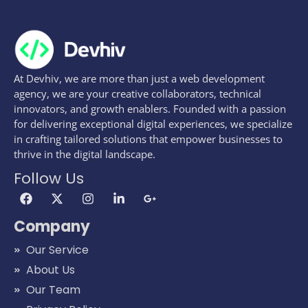
At Devhiv, we are more than just a web development
agency, we are your creative collaborators, technical
innovators, and growth enablers. Founded with a passion
for delivering exceptional digital experiences, we specialize
in crafting tailored solutions that empower businesses to
thrive in the digital landscape.
Follow Us
Company
Our Service
About Us
Our Team