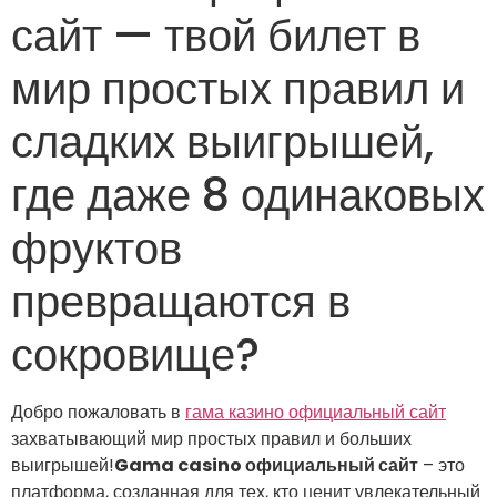
сайт — твой билет в
мир простых правил и
сладких выигрышей,
где даже 8 одинаковых
фруктов
превращаются в
сокровище?
Добро пожаловать в
гама казино официальный сайт
захватывающий мир простых правил и больших
выигрышей!
Gama casino официальный сайт
– это
платформа, созданная для тех, кто ценит увлекательный