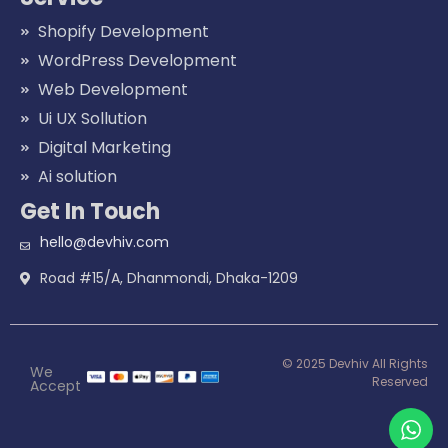
Shopify Development
WordPress Development
Web Development
Ui UX Sollution
Digital Marketing
Ai solution
Get In Touch
hello@devhiv.com
Road #15/A, Dhanmondi, Dhaka-1209
© 2025 Devhiv All Rights
We
Reserved
Accept