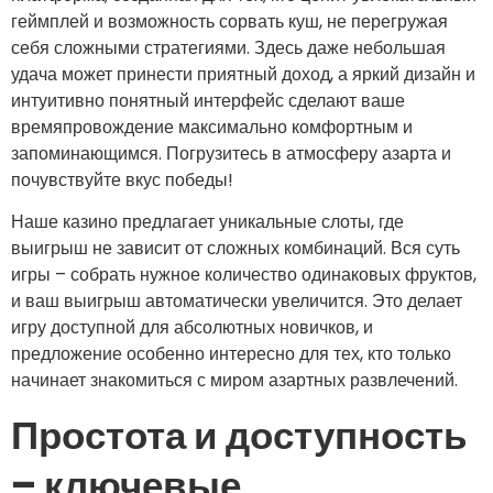
геймплей и возможность сорвать куш, не перегружая
себя сложными стратегиями. Здесь даже небольшая
удача может принести приятный доход, а яркий дизайн и
интуитивно понятный интерфейс сделают ваше
времяпровождение максимально комфортным и
запоминающимся. Погрузитесь в атмосферу азарта и
почувствуйте вкус победы!
Наше казино предлагает уникальные слоты, где
выигрыш не зависит от сложных комбинаций. Вся суть
игры – собрать нужное количество одинаковых фруктов,
и ваш выигрыш автоматически увеличится. Это делает
игру доступной для абсолютных новичков, и
предложение особенно интересно для тех, кто только
начинает знакомиться с миром азартных развлечений.
Простота и доступность
– ключевые