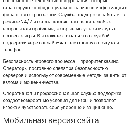
современные технологии шифрования, которые
гарантируют конфиденциальность личной информации и
финансовых транзакций. Служба поддержки работает в
режиме 24/7 и готова помочь вам решить любые
вопросы или проблемы, которые могут возникнуть в
процессе игры. Вы можете связаться со службой
поддержки через онлайн-чат, электронную почту или
телефон.
Безопасность игрового процесса – приоритет казино.
Операторы постоянно следят за безопасностью
серверов и используют современные методы защиты от
взлома и мошенничества.
Оперативная и профессиональная служба поддержки
создаёт комфортные условия для игры и позволяет
игрокам чувствовать себя уверенно и защищённо.
Мобильная версия сайта