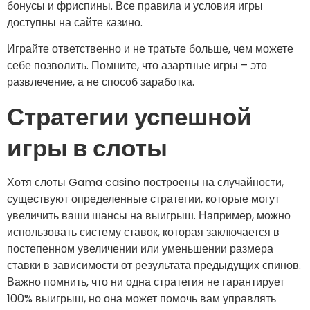
бонусы и фриспины. Все правила и условия игры
доступны на сайте казино.
Играйте ответственно и не тратьте больше, чем можете
себе позволить. Помните, что азартные игры – это
развлечение, а не способ заработка.
Стратегии успешной
игры в слоты
Хотя слоты Gama casino построены на случайности,
существуют определенные стратегии, которые могут
увеличить ваши шансы на выигрыш. Например, можно
использовать систему ставок, которая заключается в
постепенном увеличении или уменьшении размера
ставки в зависимости от результата предыдущих спинов.
Важно помнить, что ни одна стратегия не гарантирует
100% выигрыш, но она может помочь вам управлять