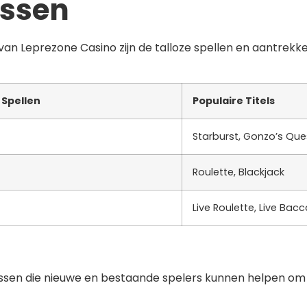
ussen
n Leprezone Casino zijn de talloze spellen en aantrekkel
 Spellen
Populaire Titels
Starburst, Gonzo’s Que
Roulette, Blackjack
Live Roulette, Live Bac
sen die nieuwe en bestaande spelers kunnen helpen om hu