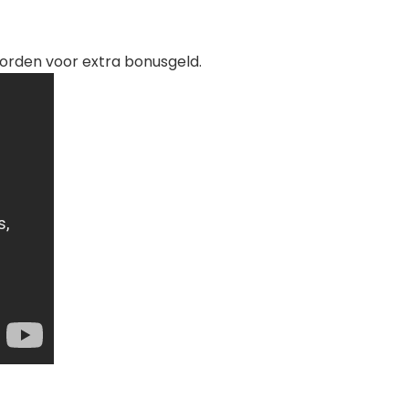
worden voor extra bonusgeld.