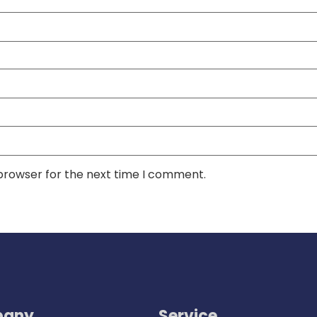
 browser for the next time I comment.
any
Service