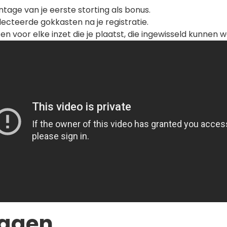
age van je eerste storting als bonus.
electeerde gokkasten na je registratie.
n voor elke inzet die je plaatst, die ingewisseld kunnen 
ragen