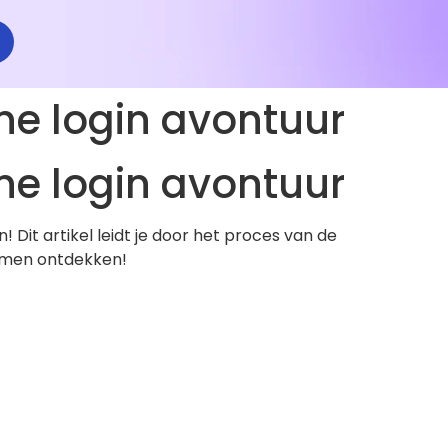
ne login avontuur
ne login avontuur
 Dit artikel leidt je door het proces van de
eimen ontdekken!