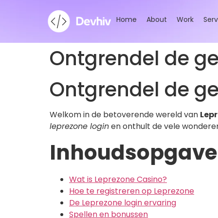
Home
About
Work
Serv
Ontgrendel de ge
Ontgrendel de ge
Welkom in de betoverende wereld van
Lep
leprezone login
en onthult de vele wonderen
Inhoudsopgave
Wat is Leprezone Casino?
Hoe te registreren op Leprezone
De Leprezone login ervaring
Spellen en bonussen