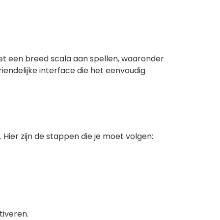
Met een breed scala aan spellen, waaronder
riendelijke interface die het eenvoudig
ier zijn de stappen die je moet volgen:
tiveren.