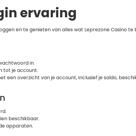
gin ervaring
te loggen en te genieten van alles wat Leprezone Casino te
wachtwoord in.
n tot je account.
 een overzicht van je account, inclusief je saldo, beschi
in
rd.
ien beschikbaar.
lde apparaten.