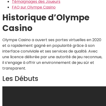
Témoignages des Joueurs
FAQ sur Olympe Casino
Historique d’Olympe
Casino
Olympe Casino a ouvert ses portes virtuelles en 2020
et a rapidement gagné en popularité grâce à son
interface conviviale et ses services de qualité. Avec
une licence délivrée par une autorité de jeu reconnue,
il s’engage à offrir un environnement de jeu sûr et
transparent.
Les Débuts