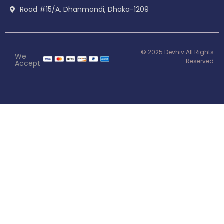
Road #15/A, Dhanmondi, Dhaka-1209
© 2025 Devhiv All Rights
We
Reserved
Accept