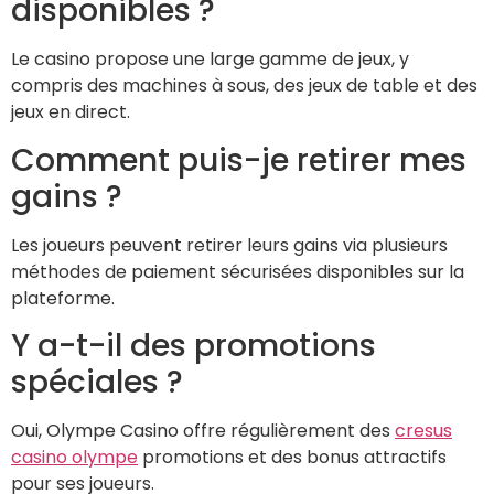
disponibles ?
Le casino propose une large gamme de jeux, y
compris des machines à sous, des jeux de table et des
jeux en direct.
Comment puis-je retirer mes
gains ?
Les joueurs peuvent retirer leurs gains via plusieurs
méthodes de paiement sécurisées disponibles sur la
plateforme.
Y a-t-il des promotions
spéciales ?
Oui, Olympe Casino offre régulièrement des
cresus
casino olympe
promotions et des bonus attractifs
pour ses joueurs.