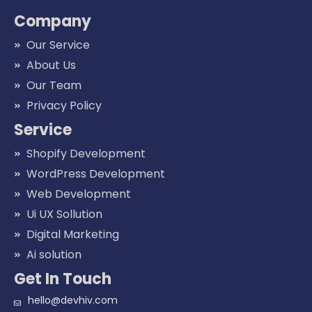
Company
Our Service
About Us
Our Team
Privacy Policy
Service
Shopify Development
WordPress Development
Web Development
Ui UX Sollution
Digital Marketing
Ai solution
Get In Touch
hello@devhiv.com