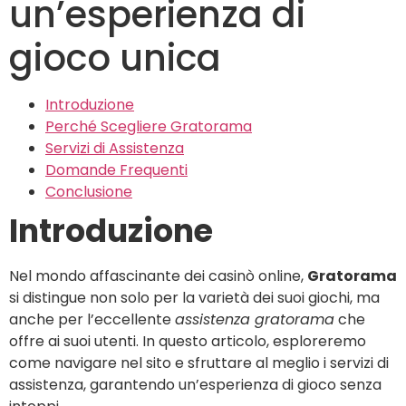
un’esperienza di
gioco unica
Introduzione
Perché Scegliere Gratorama
Servizi di Assistenza
Domande Frequenti
Conclusione
Introduzione
Nel mondo affascinante dei casinò online,
Gratorama
si distingue non solo per la varietà dei suoi giochi, ma
anche per l’eccellente
assistenza gratorama
che
offre ai suoi utenti. In questo articolo, esploreremo
come navigare nel sito e sfruttare al meglio i servizi di
assistenza, garantendo un’esperienza di gioco senza