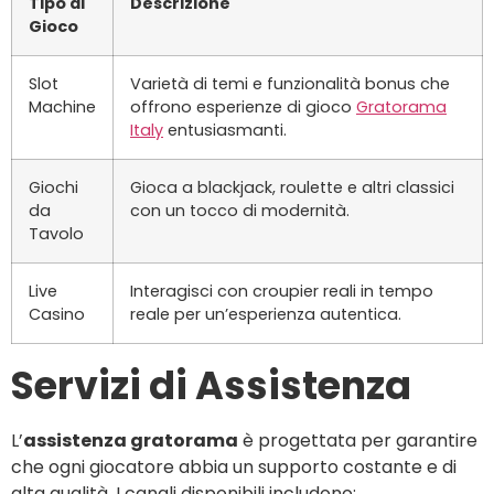
Tipo di
Descrizione
Gioco
Slot
Varietà di temi e funzionalità bonus che
Machine
offrono esperienze di gioco
Gratorama
Italy
entusiasmanti.
Giochi
Gioca a blackjack, roulette e altri classici
da
con un tocco di modernità.
Tavolo
Live
Interagisci con croupier reali in tempo
Casino
reale per un’esperienza autentica.
Servizi di Assistenza
L’
assistenza gratorama
è progettata per garantire
che ogni giocatore abbia un supporto costante e di
alta qualità. I canali disponibili includono: