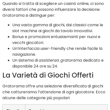
Quando si tratta di scegliere un casinò online, ci sono
diversi fattori che possono influenzare la decisione.
Gratorama si distingue per:
Una vasta gamma di giochi, dai classici come le
slot machine ai giochi da tavolo innovativi.
Bonus e promozioni entusiasmanti per nuovi e
vecchi giocatori.
Un’interfaccia user-friendly che rende facile la
navigazione.
Un sistema di
assistenza gratorama
dedicato e
disponibile 24 ore su 24.
La Varietà di Giochi Offerti
Gratorama offre una selezione diversificata di giochi
che cattureranno l’attenzione di ogni giocatore. Ecco
alcune delle categorie più popolari: