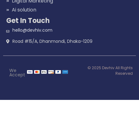
Digital Marketing
Ai solution
Get In Touch
hello@devhiv.com
Road #15/A, Dhanmondi, Dhaka-1209
© 2025 Devhiv All Rights
We
Reserved
Accept