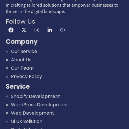
in crafting tailored solutions that empower businesses to
thrive in the digital landscape.
Follow Us
Company
Our Service
About Us
Our Team
Privacy Policy
Service
Shopify Development
WordPress Development
Web Development
Ui UX Sollution