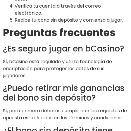
Verifica tu cuenta a través del correo
electrónico.
Recibe tu bono sin depósito y comienza a jugar.
Preguntas frecuentes
¿Es seguro jugar en bCasino?
Sí, bCasino está regulado y utiliza tecnología de
encriptación para proteger los datos de sus
jugadores.
¿Puedo retirar mis ganancias
del bono sin depósito?
Sí, pero primero deberás cumplir con los requisitos de
apuesta establecidos en los términos y condiciones.
¿El bono sin depósito tiene