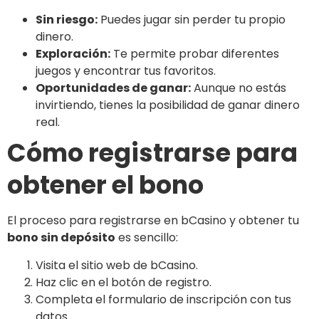
Sin riesgo:
Puedes jugar sin perder tu propio
dinero.
Exploración:
Te permite probar diferentes
juegos y encontrar tus favoritos.
Oportunidades de ganar:
Aunque no estás
invirtiendo, tienes la posibilidad de ganar dinero
real.
Cómo registrarse para
obtener el bono
El proceso para registrarse en bCasino y obtener tu
bono sin depósito
es sencillo:
Visita el sitio web de bCasino.
Haz clic en el botón de registro.
Completa el formulario de inscripción con tus
datos.