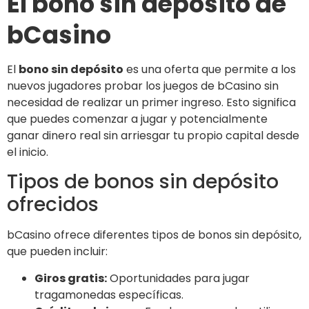
El bono sin depósito de
bCasino
El
bono sin depósito
es una oferta que permite a los
nuevos jugadores probar los juegos de bCasino sin
necesidad de realizar un primer ingreso. Esto significa
que puedes comenzar a jugar y potencialmente
ganar dinero real sin arriesgar tu propio capital desde
el inicio.
Tipos de bonos sin depósito
ofrecidos
bCasino ofrece diferentes tipos de bonos sin depósito,
que pueden incluir:
Giros gratis:
Oportunidades para jugar
tragamonedas específicas.