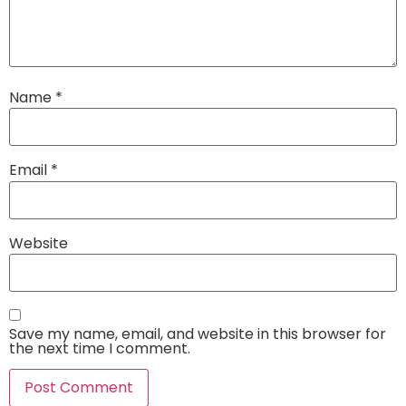
Name
*
Email
*
Website
Save my name, email, and website in this browser for
the next time I comment.