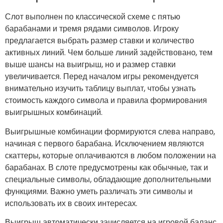
Слот выполнен по классической схеме с пятью
барабанами и тремя рядами символов. Игроку
предлагается выбрать размер ставки и количество
активных линий. Чем больше линий задействовано, тем
выше шансы на выигрыш, но и размер ставки
увеличивается. Перед началом игры рекомендуется
внимательно изучить таблицу выплат, чтобы узнать
стоимость каждого символа и правила формирования
выигрышных комбинаций.
Выигрышные комбинации формируются слева направо,
начиная с первого барабана. Исключением являются
скаттеры, которые оплачиваются в любом положении на
барабанах. В слоте предусмотрены как обычные, так и
специальные символы, обладающие дополнительными
функциями. Важно уметь различать эти символы и
использовать их в своих интересах.
Выигрыш автоматически зачисляется на игровой баланс