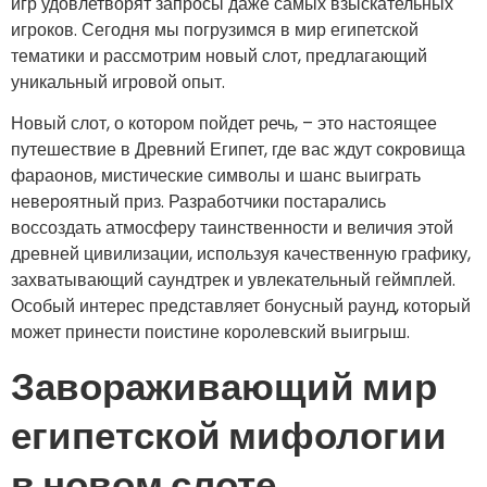
игр удовлетворят запросы даже самых взыскательных
игроков. Сегодня мы погрузимся в мир египетской
тематики и рассмотрим новый слот, предлагающий
уникальный игровой опыт.
Новый слот, о котором пойдет речь, – это настоящее
путешествие в Древний Египет, где вас ждут сокровища
фараонов, мистические символы и шанс выиграть
невероятный приз. Разработчики постарались
воссоздать атмосферу таинственности и величия этой
древней цивилизации, используя качественную графику,
захватывающий саундтрек и увлекательный геймплей.
Особый интерес представляет бонусный раунд, который
может принести поистине королевский выигрыш.
Завораживающий мир
египетской мифологии
в новом слоте