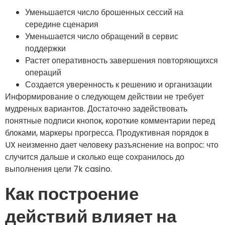
Уменьшается число брошенных сессий на
середине сценария
Уменьшается число обращений в сервис
поддержки
Растет оперативность завершения повторяющихся
операций
Создается уверенность к решению и организации
Информирование о следующем действии не требует
мудреных вариантов. Достаточно задействовать
понятные подписи кнопок, короткие комментарии перед
блоками, маркеры прогресса. Продуктивная порядок в
UX неизменно дает человеку разъяснение на вопрос: что
случится дальше и сколько еще сохранилось до
выполнения цели 7k casino.
Как построение
действий влияет на