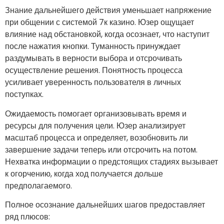
Знание дальнейшего действия уменьшает напряжение
при общении с системой 7к казино. Юзер ощущает
влияние над обстановкой, когда осознает, что наступит
после нажатия кнопки. Туманность принуждает
раздумывать в верности выбора и отсрочивать
осуществление решения. Понятность процесса
усиливает уверенность пользователя в личных
поступках.
Ожидаемость помогает организовывать время и
ресурсы для получения цели. Юзер анализирует
масштаб процесса и определяет, возобновить ли
завершение задачи теперь или отсрочить на потом.
Нехватка информации о предстоящих стадиях вызывает
к огорчению, когда ход получается дольше
предполагаемого.
Полное осознание дальнейших шагов предоставляет
ряд плюсов: