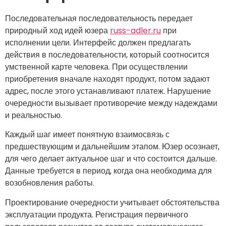
Последовательная последовательность передает
природный ход идей юзера
russ-adler.ru
при
исполнении цели. Интерфейс должен предлагать
действия в последовательности, который соотносится
умственной карте человека. При осуществлении
приобретения вначале находят продукт, потом задают
адрес, после этого устанавливают платеж. Нарушение
очередности вызывает противоречие между надеждами
и реальностью.
Каждый шаг имеет понятную взаимосвязь с
предшествующим и дальнейшим этапом. Юзер осознает,
для чего делает актуальное шаг и что состоится дальше.
Данные требуется в период, когда она необходима для
возобновления работы.
Проектирование очередности учитывает обстоятельства
эксплуатации продукта. Регистрация первичного