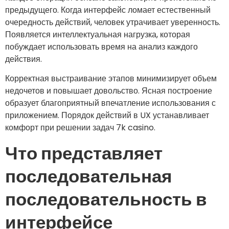
предыдущего. Когда интерфейс ломает естественный
очередность действий, человек утрачивает уверенность.
Появляется интеллектуальная нагрузка, которая
побуждает использовать время на анализ каждого
действия.
Корректная выстраивание этапов минимизирует объем
недочетов и повышает довольство. Ясная построение
образует благоприятный впечатление использования с
приложением. Порядок действий в UX устанавливает
комфорт при решении задач 7k casino.
Что представляет
последовательная
последовательность в
интерфейсе