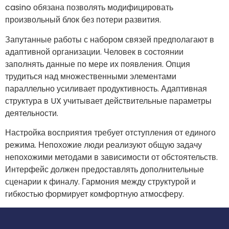
casino обязана позволять модифицировать
произвольный блок без потери развития.
Запутанные работы с набором связей предполагают в
адаптивной организации. Человек в состоянии
заполнять данные по мере их появления. Опция
трудиться над множественными элементами
параллельно усиливает продуктивность. Адаптивная
структура в UX учитывает действительные параметры
деятельности.
Настройка восприятия требует отступления от единого
режима. Непохожие люди реализуют общую задачу
непохожими методами в зависимости от обстоятельств.
Интерфейс должен предоставлять дополнительные
сценарии к финалу. Гармония между структурой и
гибкостью формирует комфортную атмосферу.