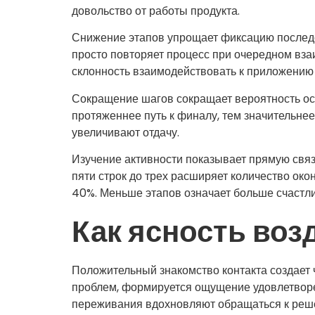
довольство от работы продукта.
Снижение этапов упрощает фиксацию последов
просто повторяет процесс при очередном вза
склонность взаимодействовать к приложению
Сокращение шагов сокращает вероятность ос
протяженнее путь к финалу, тем значительне
увеличивают отдачу.
Изучение активности показывает прямую свя
пяти строк до трех расширяет количество о
40%. Меньше этапов означает больше счастли
Как ясность воз
Положительный знакомство контакта создает 
проблем, формируется ощущение удовлетворе
переживания вдохновляют обращаться к реш