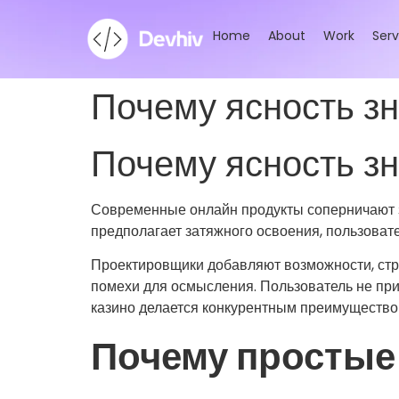
Home
About
Work
Serv
Почему ясность з
Почему ясность з
Современные онлайн продукты соперничают з
предполагает затяжного освоения, пользовате
Проектировщики добавляют возможности, стр
помехи для осмысления. Пользователь не при
казино делается конкурентным преимущество
Почему простые