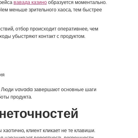
рфейса
вавада казино
образуется моментально.
Чем меньше зрительного хаоса, тем быстрее
ствий, отбор происходит оперативнее, чем
оды убыстряют контакт с продуктом.
ия
%. Люди vavada завершают основные шаги
оты продукта.
неточностей
аотично, клиент кликает не те клавиши.
ап наращивает вероятность погрешности.