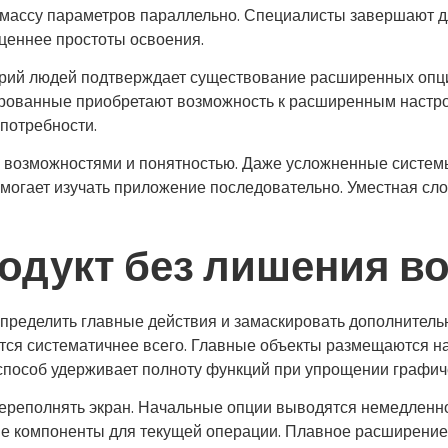
массу параметров параллельно. Специалисты завершают д
ценнее простоты освоения.
орий людей подтверждает существование расширенных опц
ованные приобретают возможность к расширенным настрой
потребности.
возможностями и понятностью. Даже усложненные системы 
огает изучать приложение последовательно. Уместная сл
родукт без лишения в
пределить главные действия и замаскировать дополнитель
тся систематичнее всего. Главные объекты размещаются на
способ удерживает полноту функций при упрощении графич
переполнять экран. Начальные опции выводятся немедленн
е компоненты для текущей операции. Плавное расширение