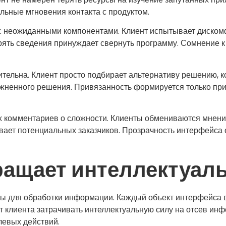
льные мгновения контакта с продуктом.
с неожиданными компонентами. Клиент испытывает дискомфо
рять сведения принуждает свернуть программу. Сомнение к
тельна. Клиент просто подбирает альтернативу решению, к
ожненного решения. Привязанность формируется только пр
х комментариев о сложности. Клиенты обмениваются мнени
вает потенциальных заказчиков. Прозрачность интерфейса 
ращает интеллектуал
вы для обработки информации. Каждый объект интерфейса 
 клиента затрачивать интеллектуальную силу на отсев ин
левых действий.