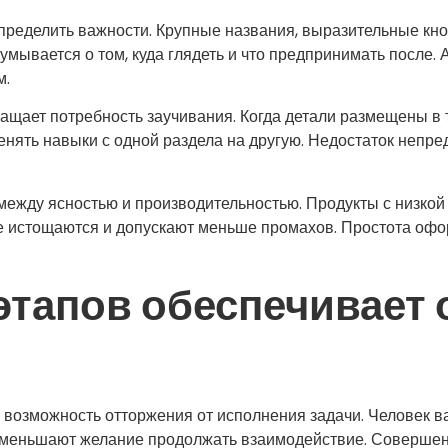
определить важности. Крупные названия, выразительные кн
думывается о том, куда глядеть и что предпринимать посл
м.
щает потребность заучивания. Когда детали размещены в ти
енять навыки с одной раздела на другую. Недостаток неп
между ясностью и производительностью. Продукты с низко
е истощаются и допускают меньше промахов. Простота офо
этапов обеспечивает
возможность отторжения от исполнения задачи. Человек в
уменьшают желание продолжать взаимодействие. Совершен