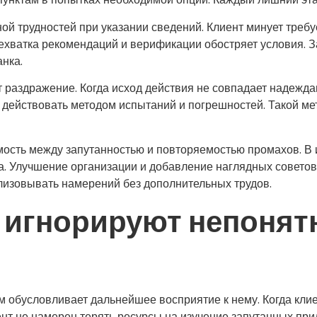
й трудностей при указании сведений. Клиент минует треб
ехватка рекомендаций и верификации обостряет условия. 
нка.
 раздражение. Когда исход действия не совпадает надежда
действовать методом испытаний и погрешностей. Такой ме
ость между запутанностью и повторяемостью промахов. В
за. Улучшение организации и добавление наглядных совето
изовывать намерений без дополнительных трудов.
 игнорируют непонят
 обусловливает дальнейшее восприятие к нему. Когда кли
иент не намерен терять ресурсы на изучение запутанных пр