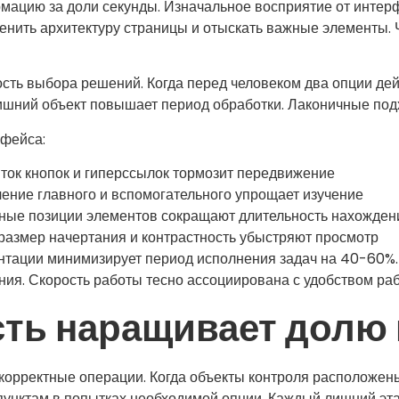
рмацию за доли секунды. Изначальное восприятие от инте
енить архитектуру страницы и отыскать важные элементы. 
сть выбора решений. Когда перед человеком два опции дей
ишний объект повышает период обработки. Лаконичные подх
рфейса:
ток кнопок и гиперссылок тормозит передвижение
чение главного и вспомогательного упрощает изучение
ные позиции элементов сокращают длительность нахожден
размер начертания и контрастность убыстряют просмотр
ентации минимизирует период исполнения задач на 40-60
ния. Скорость работы тесно ассоциирована с удобством раб
сть наращивает долю 
рректные операции. Когда объекты контроля расположены х
пунктам в попытках необходимой опции. Каждый лишний эт