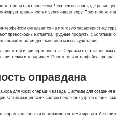
контроля над процессом. Человек осознает, где размещен,
имизирует тревожность и увеличивает веру. Приятное конта
 интерфейсом сказывается на итоговую характеристику серв
ают превосходные отметки. Трудные продукты с богатыми 
тва возможностей для основной массы аудитории.
простотой и приверженностью. Сервисы с естественным с
ы приятелям и товарищам. Понятность интерфейса превра
ность оправдана
бора для узких операций вавада. Системы для создания ви
ций. Оптимизация таких систем повлечет к утрате опций, 
или промышленности невозможно оптимизировать без сниж