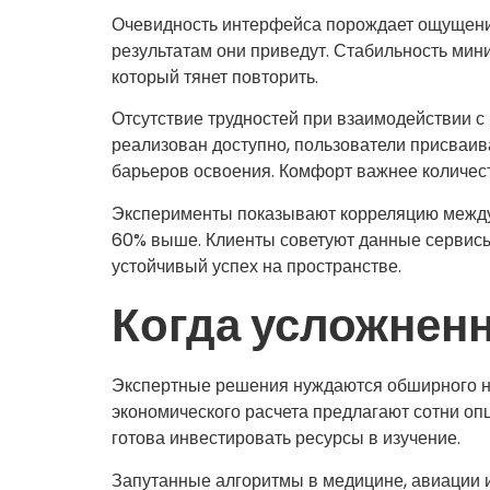
Очевидность интерфейса порождает ощущение 
результатам они приведут. Стабильность мин
который тянет повторить.
Отсутствие трудностей при взаимодействии с
реализован доступно, пользователи присваив
барьеров освоения. Комфорт важнее количес
Эксперименты показывают корреляцию между 
60% выше. Клиенты советуют данные сервис
устойчивый успех на пространстве.
Когда усложнен
Экспертные решения нуждаются обширного на
экономического расчета предлагают сотни оп
готова инвестировать ресурсы в изучение.
Запутанные алгоритмы в медицине, авиации 