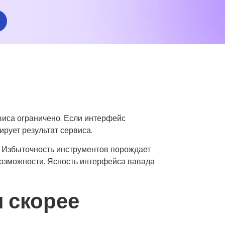
виса ограничено. Если интерфейс
рует результат сервиса.
 Избыточность инструментов порождает
возможности. Ясность интерфейса вавада
 скорее