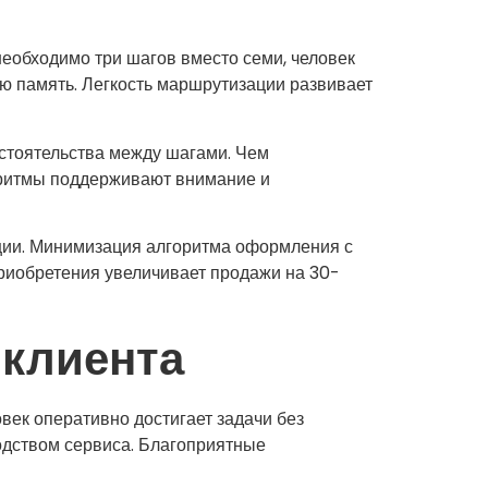
еобходимо три шагов вместо семи, человек
ю память. Легкость маршрутизации развивает
стоятельства между шагами. Чем
горитмы поддерживают внимание и
ции. Минимизация алгоритма оформления с
риобретения увеличивает продажи на 30-
 клиента
век оперативно достигает задачи без
одством сервиса. Благоприятные