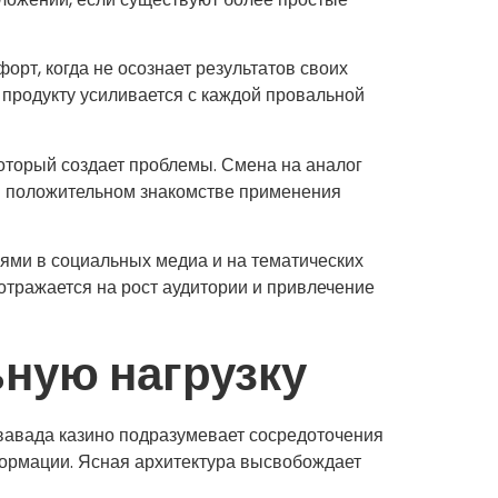
рт, когда не осознает результатов своих
 продукту усиливается с каждой провальной
оторый создает проблемы. Смена на аналог
и положительном знакомстве применения
ями в социальных медиа и на тематических
отражается на рост аудитории и привлечение
ьную нагрузку
вавада казино подразумевает сосредоточения
формации. Ясная архитектура высвобождает