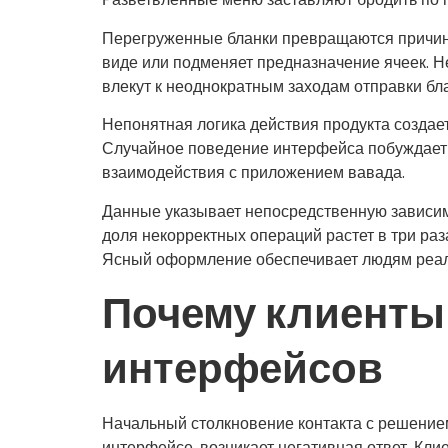
Перегруженные бланки превращаются причино
виде или подменяет предназначение ячеек. Н
влекут к неоднократным заходам отправки бла
Непонятная логика действия продукта создает
Случайное поведение интерфейса побуждает 
взаимодействия с приложением вавада.
Данные указывает непосредственную зависим
доля некорректных операций растет в три ра
Ясный оформление обеспечивает людям реал
Почему клиенты
интерфейсов
Начальный столкновение контакта с решением
интерфейсе, возникает негативная ответ. Кл