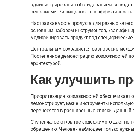
администрирования оборудованием выводят 
решениями. Защищенность и эффективность 
Настраиваемость продукта для разных катег
основным набором инструментов, квалифицир
модифицировать продукт под специфические 
Центральным сохраняется равновесие между 
Постепенное демонстрацию возможностей пом
архитектурой.
Как улучшить п
Приоритезация возможностей обеспечивает о
демонстрирует, какие инструменты использую
переносятся в расширенные списки. Данный 
Ступенчатое открытие содержимого дает не 
обращению. Человек наблюдает только нужны