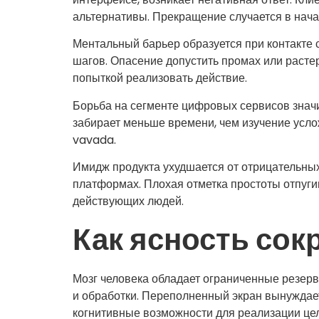
альтернативы. Прекращение случается в нача
Ментальный барьер образуется при контакте 
шагов. Опасение допустить промах или расте
попыткой реализовать действие.
Борьба на сегменте цифровых сервисов значи
забирает меньше времени, чем изучение усл
vavada.
Имидж продукта ухудшается от отрицательны
платформах. Плохая отметка простоты отпуги
действующих людей.
Как ясность сок
Мозг человека обладает ограниченные резер
и обработки. Переполненный экран вынуждает
когнитивные возможности для реализации це