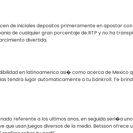
acen de iniciales depositos primeramente en apostar con
ania de cualquier gran porcentaje de RTP y no ha transp
rcimiento divertida.
bilidad en latinoamerica asi� como acerca de Mexico qu
as tendra lugar automaticamente a tu bankroll. Te brinda
nado referente a los ultimos anos, en seguida seri�a un
sive que usan juegos diversos de la medio. Betsson ofrece