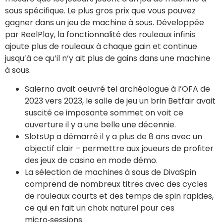
sous spécifique. Le plus gros prix que vous pouvez
gagner dans un jeu de machine à sous. Développée
par ReelPlay, la fonctionnalité des rouleaux infinis
ajoute plus de rouleaux à chaque gain et continue
jusqu’à ce qu’il n’y ait plus de gains dans une machine
à sous.
Salerno avait oeuvré tel archéologue à l’OFA de
2023 vers 2023, le salle de jeu un brin Betfair avait
suscité ce imposante sommet on voit ce
ouverture il y a une belle une décennie.
SlotsUp a démarré il y a plus de 8 ans avec un
objectif clair – permettre aux joueurs de profiter
des jeux de casino en mode démo.
La sélection de machines à sous de DivaSpin
comprend de nombreux titres avec des cycles
de rouleaux courts et des temps de spin rapides,
ce qui en fait un choix naturel pour ces
micro‑sessions.