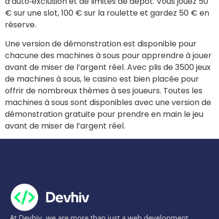
d’auto‑exclusion et de limites de dépôt. Vous jouez 50
€ sur une slot, 100 € sur la roulette et gardez 50 € en
réserve.
Une version de démonstration est disponible pour
chacune des machines à sous pour apprendre à jouer
avant de miser de l’argent réel. Avec plis de 3500 jeux
de machines à sous, le casino est bien placée pour
offrir de nombreux thèmes à ses joueurs. Toutes les
machines à sous sont disponibles avec une version de
démonstration gratuite pour prendre en main le jeu
avant de miser de l’argent réel.
At Devhiv, we are more than just a web development