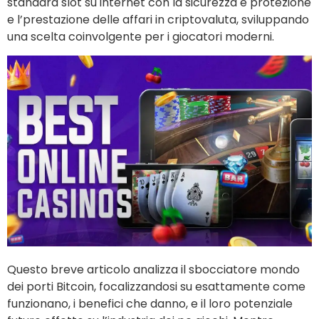
standard slot su internet con la sicurezza e protezione
e
l’prestazione delle affari in criptovaluta, sviluppando
una scelta coinvolgente per i giocatori moderni.
Questo breve articolo analizza il sbocciatore mondo
dei porti Bitcoin, focalizzandosi su esattamente come
funzionano, i benefici che danno, e il loro potenziale