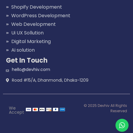
Shopify Development
WordPress Development
Web Development
Ui UX Sollution
Digital Marketing
Ai solution
Get In Touch
hello@devhiv.com
Road #15/A, Dhanmondi, Dhaka-1209
© 2025 Devhiv All Rights
We
Reserved
Accept