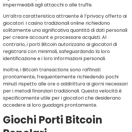
impermeabili agli attacchi o alle truffe.
Un’altra caratteristica attraente è l’privacy offerto ai
giocatori. I casino tradizionali online richiedono
solitamente una significativa quantità di dati personali
per creare account e processare acquisti. Al
contrario, i porti Bitcoin autorizzano ai giocatori di
registrarsi con minimali, safeguardando la loro
identificazione e i loro informazioni personali.
Inoltre, i Bitcoin transactions sono raffinati
prontamente, frequentemente richiedendo pochi
minuti rispetto alle ore o addirittura ai giorni necessari
per i metodi finanziari tradizionali. Questa velocità è
specificamente utile per i giocatori che desiderano
accedere ai loro guadagni prontamente.
Giochi Porti Bitcoin