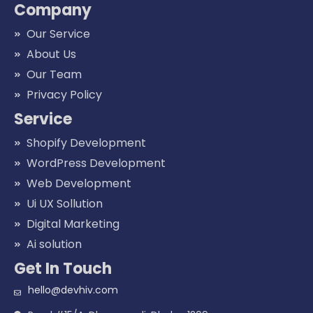
Company
Our Service
About Us
Our Team
Privacy Policy
Service
Shopify Development
WordPress Development
Web Development
Ui UX Sollution
Digital Marketing
Ai solution
Get In Touch
hello@devhiv.com