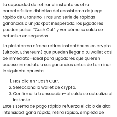
La capacidad de retirar al instante es otra
característica distintiva del ecosistema de juego
rápido de Gransino. Tras una serie de rápidas
ganancias o un jackpot inesperado, los jugadores
pueden pulsar “Cash Out” y ver cómo su saldo se
actualiza en segundos.
La plataforma ofrece retiros instantáneos en crypto
(Bitcoin, Ethereum) que pueden llegar a tu wallet casi
de inmediato—ideal para jugadores que quieren
acceso inmediato a sus ganancias antes de terminar
la siguiente apuesta.
Haz clic en “Cash Out”.
Selecciona la wallet de crypto.
Confirma la transacción—el saldo se actualiza al
instante.
Este sistema de pago rápido refuerza el ciclo de alta
intensidad: gana rápido, retira rápido, empieza de