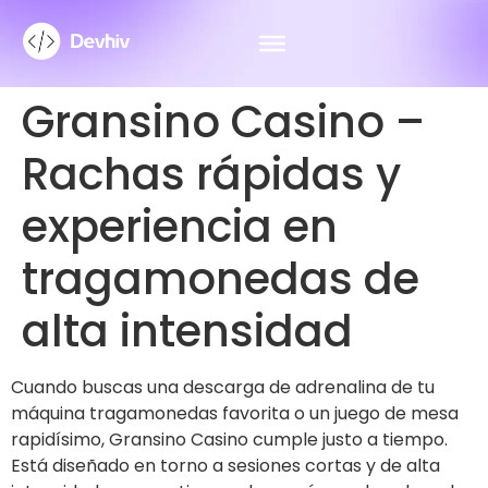
Gransino Casino –
Rachas rápidas y
experiencia en
tragamonedas de
alta intensidad
Cuando buscas una descarga de adrenalina de tu
máquina tragamonedas favorita o un juego de mesa
rapidísimo, Gransino Casino cumple justo a tiempo.
Está diseñado en torno a sesiones cortas y de alta