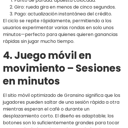
Punto de parada: apuesta colocada.
Giro: rueda gira en menos de cinco segundos.
Pago: actualización instantánea del crédito.
El ciclo se repite rápidamente, permitiendo a los
usuarios experimentar varias rondas en solo unos
minutos—perfecto para quienes quieren ganancias
rápidas sin jugar mucho tiempo.
4. Juego móvil en
movimiento – Sesiones
en minutos
El sitio móvil optimizado de Gransino significa que los
jugadores pueden saltar de una sesión rápida a otra
mientras esperan el café o durante un
desplazamiento corto. El diseño es adaptable; los
botones son lo suficientemente grandes para tocar