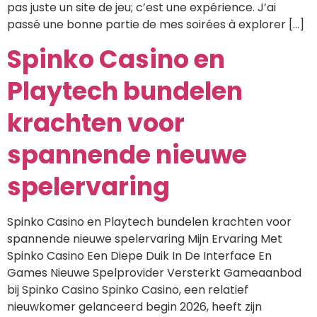
pas juste un site de jeu; c’est une expérience. J’ai
passé une bonne partie de mes soirées à explorer […]
Spinko Casino en
Playtech bundelen
krachten voor
spannende nieuwe
spelervaring
Spinko Casino en Playtech bundelen krachten voor
spannende nieuwe spelervaring Mijn Ervaring Met
Spinko Casino Een Diepe Duik In De Interface En
Games Nieuwe Spelprovider Versterkt Gameaanbod
bij Spinko Casino Spinko Casino, een relatief
nieuwkomer gelanceerd begin 2026, heeft zijn