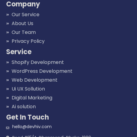
Company
Our Service
About Us
Our Team
Privacy Policy
Service
Shopify Development
WordPress Development
Web Development
Ui UX Sollution
Digital Marketing
Ai solution
Get In Touch
hello@devhiv.com