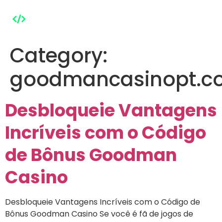
Category:
goodmancasinopt.c
Desbloqueie Vantagens
Incríveis com o Código
de Bônus Goodman
Casino
Desbloqueie Vantagens Incríveis com o Código de
Bônus Goodman Casino Se você é fã de jogos de