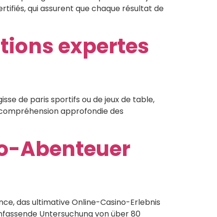
rtifiés, qui assurent que chaque résultat de
ctions expertes
sse de paris sportifs ou de jeux de table,
ne compréhension approfondie des
no-Abenteuer
ce, das ultimative Online-Casino-Erlebnis
 umfassende Untersuchung von über 80