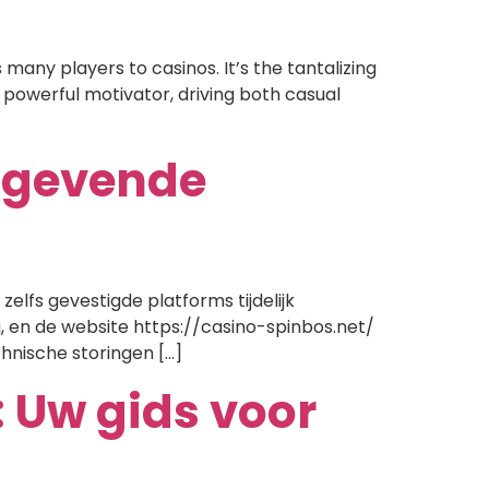
any players to casinos. It’s the tantalizing
 a powerful motivator, driving both casual
stgevende
zelfs gevestigde platforms tijdelijk
g, en de website https://casino-spinbos.net/
chnische storingen […]
 Uw gids voor