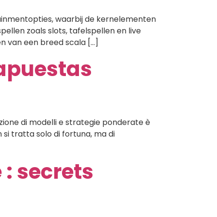
tainmentopties, waarbij de kernelementen
len zoals slots, tafelspellen en live
en van een breed scala […]
 apuestas
zione di modelli e strategie ponderate è
i tratta solo di fortuna, ma di
: secrets