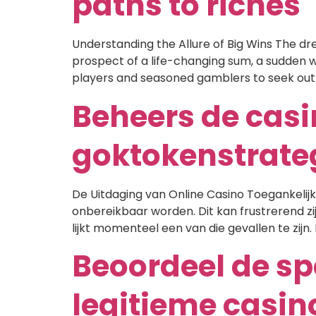
paths to riches
Understanding the Allure of Big Wins The dre
prospect of a life-changing sum, a sudden win
players and seasoned gamblers to seek out 
Beheers de casi
goktokenstrate
De Uitdaging van Online Casino Toegankelijkhe
onbereikbaar worden. Dit kan frustrerend zi
lijkt momenteel een van die gevallen te zijn
Beoordeel de s
legitieme casin