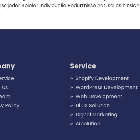
jeder Spieler individuelle Bedürfnisse hat, sei es hinsicht
any
Service
ervice
Shopify Development
 Us
WordPress Development
Team
Web Development
cy Policy
Ui UX Sollution
Digital Marketing
Ai solution