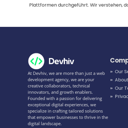
Plattformen durchgeführt. Wir verstehen, dass 
Comp
Our S
At Devhiv, we are more than just a web
development agency, we are your
About
creative collaborators, technical
Our 
innovators, and growth enablers.
Priva
Founded with a passion for delivering
exceptional digital experiences, we
specialize in crafting tailored solutions
that empower businesses to thrive in the
digital landscape.