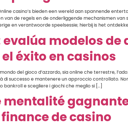
 Online casino’s bieden een wereld aan spannende enter
n van de regels en de onderliggende mechanismen van spel
erige en verantwoorde speelsessie; hierbij is het ontdekk
: evalúa modelos de
el éxito en casinos
ondo del gioco d’azzardo, sia online che terrestre, l’ado
à di successo e mantenere un approccio controllato. Non s
 bankroll e scegliere i giochi che meglio si […]
 mentalité gagnante 
 finance de casino