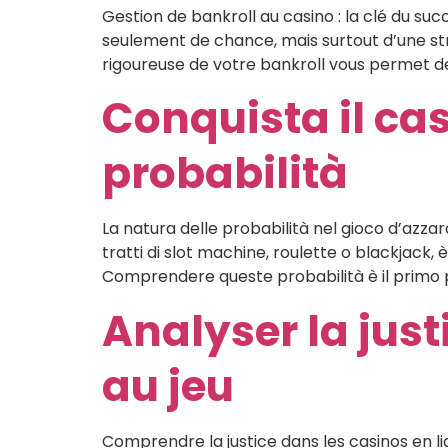
Gestion de bankroll au casino : la clé du succ
seulement de chance, mais surtout d’une stra
rigoureuse de votre bankroll vous permet de
Conquista il cas
probabilità
La natura delle probabilità nel gioco d’azzar
tratti di slot machine, roulette o blackjack,
Comprendere queste probabilità è il primo 
Analyser la jus
au jeu
Comprendre la justice dans les casinos en li