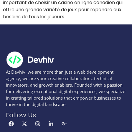
important de choisir un casino en ligne canadien qui
offre une grande variété de jeux pour répondre aux
besoins de tous les joueurs.
At Devhiv, we are more than just a web development
agency, we are your creative collaborators, technical
innovators, and growth enablers. Founded with a passion
for delivering exceptional digital experiences, we specialize
in crafting tailored solutions that empower businesses to
thrive in the digital landscape.
Follow Us