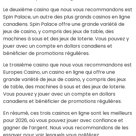
Le deuxième casino que nous vous recommandons est
Spin Palace, un autre des plus grands casinos en ligne
canadiens. Spin Palace offre une grande variété de
jeux de casino, y compris des jeux de table, des
machines à sous et des jeux de loterie. Vous pouvez y
jouer avec un compte en dollars canadiens et
bénéficier de promotions régulières.
Le troisième casino que nous vous recommandons est
Europes Casino, un casino en ligne qui offre une
grande variété de jeux de casino, y compris des jeux
de table, des machines à sous et des jeux de loterie.
Vous pouvez y jouer avec un compte en dollars
canadiens et bénéficier de promotions régulières.
En résumé, ces trois casinos en ligne sont les meilleurs
pour 2026, où vous pouvez jouer avec confiance et
gagner de l’argent. Nous vous recommandons de les
essayer pour voir lesquels vous préférez.