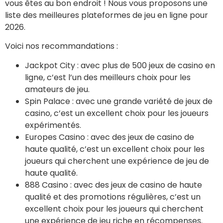
vous êtes au bon endroit ! Nous vous proposons une
liste des meilleures plateformes de jeu en ligne pour
2026.
Voici nos recommandations :
Jackpot City : avec plus de 500 jeux de casino en
ligne, c’est l’un des meilleurs choix pour les
amateurs de jeu.
Spin Palace : avec une grande variété de jeux de
casino, c’est un excellent choix pour les joueurs
expérimentés.
Europes Casino : avec des jeux de casino de
haute qualité, c’est un excellent choix pour les
joueurs qui cherchent une expérience de jeu de
haute qualité.
888 Casino : avec des jeux de casino de haute
qualité et des promotions régulières, c’est un
excellent choix pour les joueurs qui cherchent
une expérience de jeu riche en récompenses.