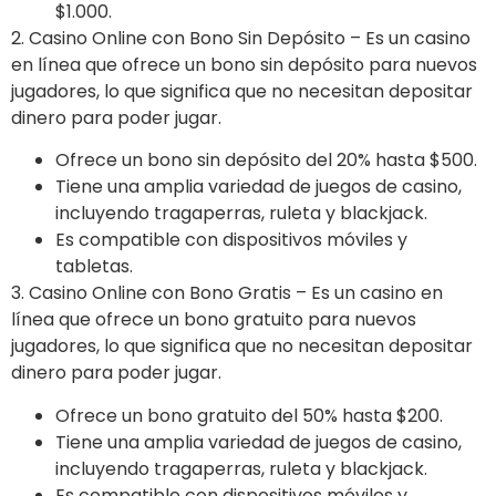
$1.000.
2. Casino Online con Bono Sin Depósito – Es un casino
en línea que ofrece un bono sin depósito para nuevos
jugadores, lo que significa que no necesitan depositar
dinero para poder jugar.
Ofrece un bono sin depósito del 20% hasta $500.
Tiene una amplia variedad de juegos de casino,
incluyendo tragaperras, ruleta y blackjack.
Es compatible con dispositivos móviles y
tabletas.
3. Casino Online con Bono Gratis – Es un casino en
línea que ofrece un bono gratuito para nuevos
jugadores, lo que significa que no necesitan depositar
dinero para poder jugar.
Ofrece un bono gratuito del 50% hasta $200.
Tiene una amplia variedad de juegos de casino,
incluyendo tragaperras, ruleta y blackjack.
Es compatible con dispositivos móviles y