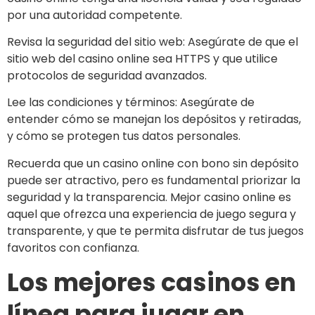
por una autoridad competente.
Revisa la seguridad del sitio web: Asegúrate de que el
sitio web del casino online sea HTTPS y que utilice
protocolos de seguridad avanzados.
Lee las condiciones y términos: Asegúrate de
entender cómo se manejan los depósitos y retiradas,
y cómo se protegen tus datos personales.
Recuerda que un casino online con bono sin depósito
puede ser atractivo, pero es fundamental priorizar la
seguridad y la transparencia. Mejor casino online es
aquel que ofrezca una experiencia de juego segura y
transparente, y que te permita disfrutar de tus juegos
favoritos con confianza.
Los mejores casinos en
línea para jugar en