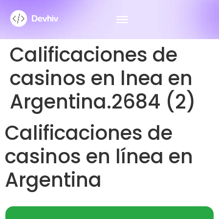
Calificaciones de
casinos en lnea en
Argentina.2684 (2)
Calificaciones de
casinos en línea en
Argentina