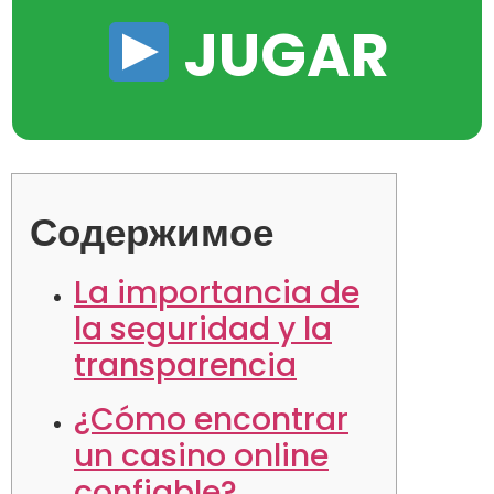
JUGAR
Содержимое
La importancia de
la seguridad y la
transparencia
¿Cómo encontrar
un casino online
confiable?