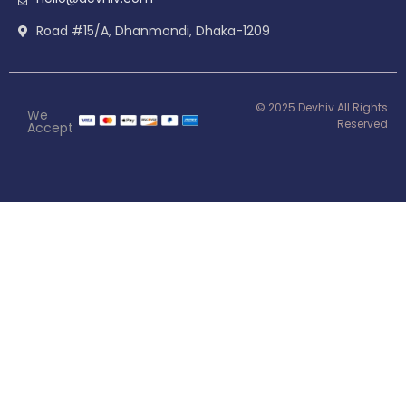
Road #15/A, Dhanmondi, Dhaka-1209
© 2025 Devhiv All Rights
We
Reserved
Accept