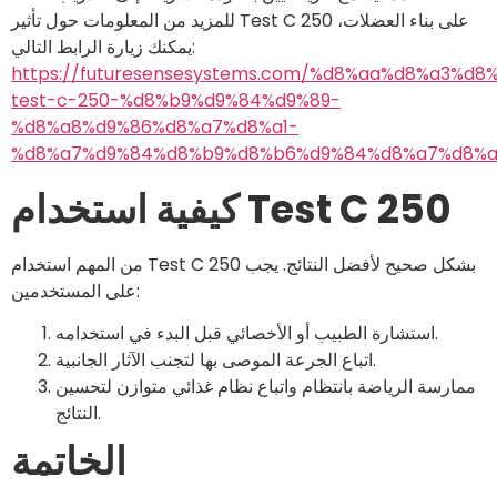
للمزيد من المعلومات حول تأثير Test C 250 على بناء العضلات،
يمكنك زيارة الرابط التالي:
https://futuresensesystems.com/%d8%aa%d8%a3%d
test-c-250-%d8%b9%d9%84%d9%89-
%d8%a8%d9%86%d8%a7%d8%a1-
%d8%a7%d9%84%d8%b9%d8%b6%d9%84%d8%a7%d8%a
كيفية استخدام Test C 250
من المهم استخدام Test C 250 بشكل صحيح لأفضل النتائج. يجب
على المستخدمين:
استشارة الطبيب أو الأخصائي قبل البدء في استخدامه.
اتباع الجرعة الموصى بها لتجنب الآثار الجانبية.
ممارسة الرياضة بانتظام واتباع نظام غذائي متوازن لتحسين
النتائج.
الخاتمة