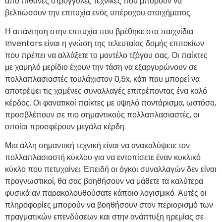
από πιθανές στρογγυλές τεχνικές που μπορούν να
βελτιώσουν την επιτυχία ενός υπέροχου στοιχήματος.
Η απάντηση στην επιτυχία που βρέθηκε στα παιχνίδια
Inventors είναι η γνώση της τελευταίας δομής επιτοκίων
που πρέπει να αλλάξετε το μοντέλο τζόγου σας. Οι παίκτες
με χαμηλό μερίδιο έχουν την τάση να εξαργυρώνουν σε
πολλαπλασιαστές τουλάχιστον 0,5x, κάτι που μπορεί να
αποτρέψει τις χαμένες συναλλαγές επιτρέποντας ένα καλό
κέρδος. Οι φανατικοί παίκτες με υψηλό ποντάρισμα, ωστόσο,
προσβλέπουν σε πιο σημαντικούς πολλαπλασιαστές, οι
οποίοι προσφέρουν μεγάλα κέρδη.
Μια άλλη σημαντική τεχνική είναι να ανακαλύψετε τον
πολλαπλασιαστή κύκλου για να εντοπίσετε έναν κυκλικό
κύκλο που πετυχαίνει. Επειδή οι όγκοι συναλλαγών δεν είναι
προγνωστικοί, θα σας βοηθήσουν να μάθετε τα καλύτερα
φυσικά αν παρακολουθούσατε κάποιο λογισμικό. Αυτές οι
πληροφορίες μπορούν να βοηθήσουν στον περιορισμό των
πραγματικών επενδύσεων και στην ανάπτυξη ηρεμίας σε