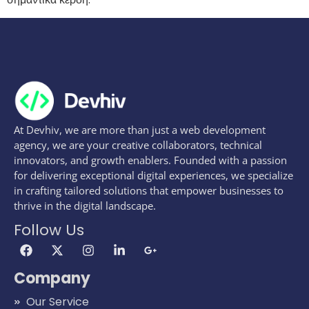
At Devhiv, we are more than just a web development
agency, we are your creative collaborators, technical
innovators, and growth enablers. Founded with a passion
for delivering exceptional digital experiences, we specialize
in crafting tailored solutions that empower businesses to
thrive in the digital landscape.
Follow Us
Company
Our Service