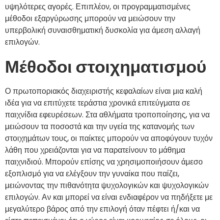
υψηλότερες αγορές. Επιπλέον, οι προγραμματισμένες
μέθοδοι εξαργύρωσης μπορούν να μειώσουν την
υπερβολική συναισθηματική δυσκολία για άμεση αλλαγή
επιλογών.
Μέθοδοι στοιχηματισμού
Ο πρωτοποριακός διαχειριστής κεφαλαίων είναι μια καλή
ιδέα για να επιτύχετε τεράστια χρονικά επιτεύγματα σε
παιχνίδια εφευρέσεων. Στα αθλήματα τροποποίησης, για να
μειώσουν τα ποσοστά και την υγεία της κατανομής των
στοιχημάτων τους, οι παίκτες μπορούν να αποφύγουν τυχόν
λάθη που χρειάζονται για να παρατείνουν το μάθημα
παιχνιδιού. Μπορούν επίσης να χρησιμοποιήσουν άμεσο
εξοπλισμό για να ελέγξουν την γυναίκα που παίζει,
μειώνοντας την πιθανότητα ψυχολογικών και ψυχολογικών
επιλογών. Αν και μπορεί να είναι ενδιαφέρον να πηδήξετε με
μεγαλύτερο βάρος από την επιλογή όταν πέφτει ή/και να